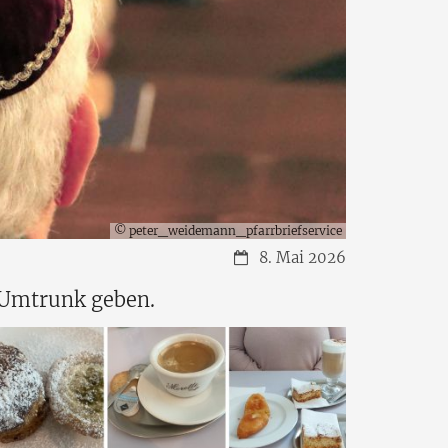
© peter_weidemann_pfarrbriefservice
Datum:
8. Mai 2026
 Umtrunk geben.